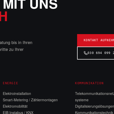
 MIT UNS
H
KONTAKT AUFNEH
tung bis in Ihren
itte zu Ihrer
030 694 099 
ENERGIE
KOMMUNIKATION
Elektroinstallation
Telekommunikationsnetz
Smart-Metering / Zählermontagen
systeme
Elektromobilität
Digitalisierungslösunge
EIB Instabus / KNX
Kommunikationstechnik