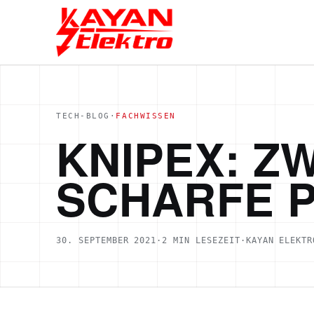
TECH-BLOG
·
FACHWISSEN
KNIPEX: Z
SCHARFE 
30. SEPTEMBER 2021
·
2
MIN LESEZEIT
·
KAYAN ELEKTR