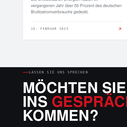
vergangenen Jahr über 55 Prozent des deutschen
Bruttostromverbrauchs gedeckt.
16. FEBRUAR 2025
LASSEN SIE UNS SPRECHEN
MÖCHTEN SIE
INS
GESPRÄC
KOMMEN?