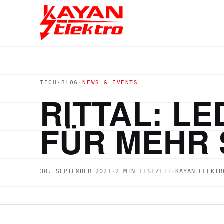
TECH-BLOG
·
NEWS & EVENTS
RITTAL: L
FÜR MEHR 
30. SEPTEMBER 2021
·
2
MIN LESEZEIT
·
KAYAN ELEKTR