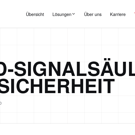
Übersicht
Lösungen
Über uns
Karriere
ED-SIGNALSÄU
SICHERHEIT
O