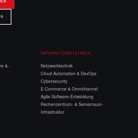
MEN
26
INFORMATIONSTECHNIK
e & -
Netzwerktechnik
Cloud Automation & DevOps
n
Cybersecurity
E-Commerce & Omnichannel
s
Agile Software-Entwicklung
Rechenzentrum- & Serverraum-
Infrastruktur