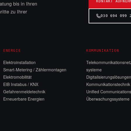
KONTAKT AUFNEH
tung bis in Ihren
itte zu Ihrer
030 694 099 
ENERGIE
KOMMUNIKATION
Elektroinstallation
Telekommunikationsnetz
Smart-Metering / Zählermontagen
systeme
Elektromobilität
Digitalisierungslösunge
EIB Instabus / KNX
Kommunikationstechnik
Gefahrenmeldetechnik
Unified Communication
Erneuerbare Energien
Überwachungssysteme