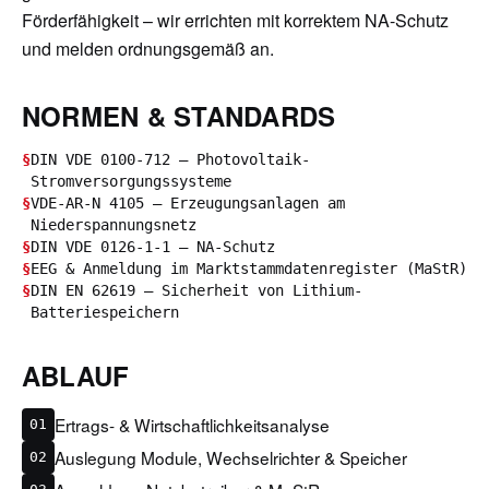
Förderfähigkeit – wir errichten mit korrektem NA-Schutz
und melden ordnungsgemäß an.
NORMEN & STANDARDS
§
DIN VDE 0100-712 – Photovoltaik-
Stromversorgungssysteme
§
VDE-AR-N 4105 – Erzeugungsanlagen am
Niederspannungsnetz
§
DIN VDE 0126-1-1 – NA-Schutz
§
EEG & Anmeldung im Marktstammdatenregister (MaStR)
§
DIN EN 62619 – Sicherheit von Lithium-
Batteriespeichern
ABLAUF
Ertrags- & Wirtschaftlichkeitsanalyse
01
Auslegung Module, Wechselrichter & Speicher
02