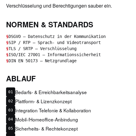
Verschlüsselung und Berechtigungen sauber ein.
NORMEN & STANDARDS
§
DSGVO – Datenschutz in der Kommunikation
§
SIP / RTP – Sprach- und Videotransport
§
TLS / SRTP – Verschlüsselung
§
ISO/IEC 27001 – Informationssicherheit
§
DIN EN 50173 – Netzgrundlage
ABLAUF
Bedarfs- & Erreichbarkeitsanalyse
01
Plattform- & Lizenzkonzept
02
Integration Telefonie & Kollaboration
03
Mobil-/Homeoffice-Anbindung
04
Sicherheits- & Rechtekonzept
05